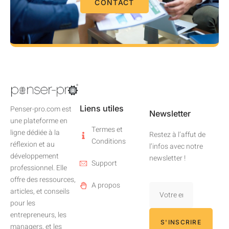
CONTACT
Liens utiles
Penser-pro.com est
Newsletter
une plateforme en
Termes et
ligne dédiée à la
Restez à l’affut de
Conditions
réflexion et au
l’infos avec notre
développement
newsletter !
Support
professionnel. Elle
offre des ressources,
A propos
articles, et conseils
pour les
entrepreneurs, les
S'INSCRIRE
managers, et les