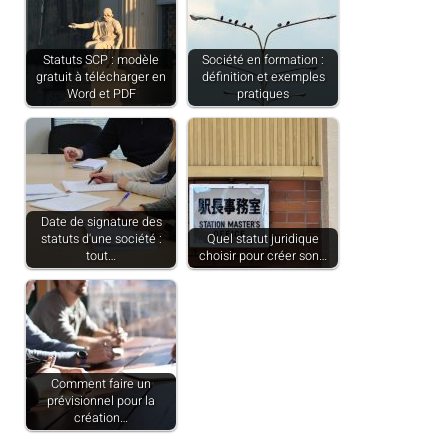
Statuts SCP : modèle
Société en formation :
gratuit à télécharger en
définition et exemples
Word et PDF
pratiques
Date de signature des
statuts d'une société :
Quel statut juridique
tout…
choisir pour créer son…
Comment faire un
prévisionnel pour la
création…