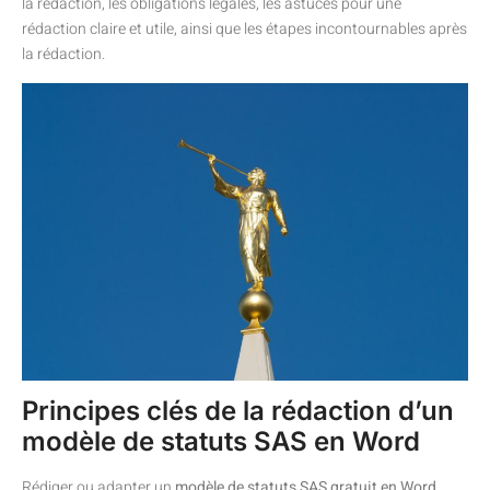
la rédaction, les obligations légales, les astuces pour une
rédaction claire et utile, ainsi que les étapes incontournables après
la rédaction.
Principes clés de la rédaction d’un
modèle de statuts SAS en Word
Rédiger ou adapter un
modèle de statuts SAS gratuit en Word