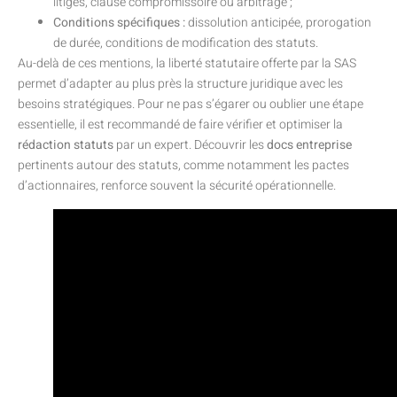
litiges, clause compromissoire ou arbitrage ;
Conditions spécifiques :
dissolution anticipée, prorogation
de durée, conditions de modification des statuts.
Au-delà de ces mentions, la liberté statutaire offerte par la SAS
permet d’adapter au plus près la structure juridique avec les
besoins stratégiques. Pour ne pas s’égarer ou oublier une étape
essentielle, il est recommandé de faire vérifier et optimiser la
rédaction statuts
par un expert. Découvrir les
docs entreprise
pertinents autour des statuts, comme notamment les pactes
d’actionnaires, renforce souvent la sécurité opérationnelle.