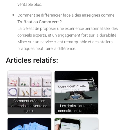
véritable plus.
Comment se différencier face à des enseignes comme
Truffaut ou Gamm vert ?
La clé est de proposer une expérience personnalisée, des
conseils experts, et un engagement fort sur la durabilité.
Miser sur un service client remarquable et des ateliers
pratiques peut faire la différence.
Articles relatifs:
Comment créer son
entreprise de vente de
Les droits d'auteur à
bijoux…
connaître en tant que…