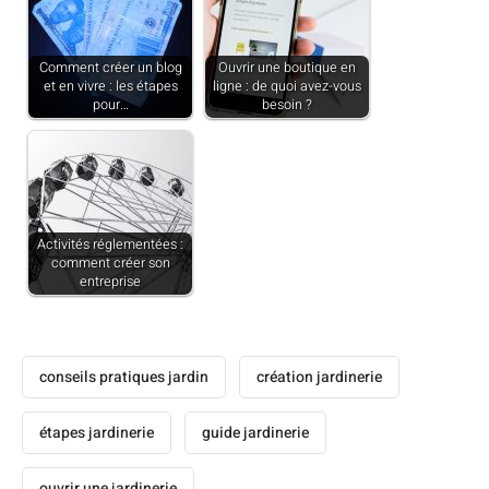
Comment créer un blog
Ouvrir une boutique en
et en vivre : les étapes
ligne : de quoi avez-vous
pour…
besoin ?
Activités réglementées :
comment créer son
entreprise
conseils pratiques jardin
création jardinerie
étapes jardinerie
guide jardinerie
ouvrir une jardinerie