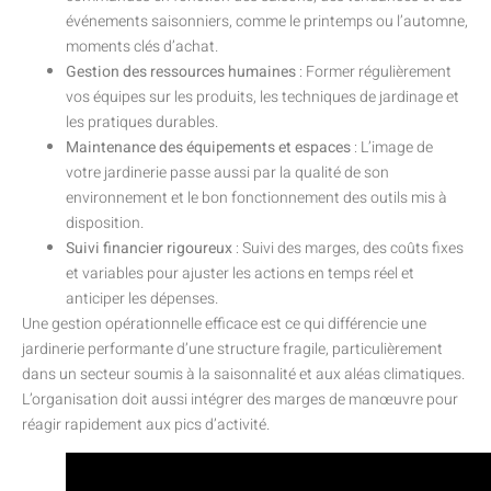
événements saisonniers, comme le printemps ou l’automne,
moments clés d’achat.
Gestion des ressources humaines
: Former régulièrement
vos équipes sur les produits, les techniques de jardinage et
les pratiques durables.
Maintenance des équipements et espaces
: L’image de
votre jardinerie passe aussi par la qualité de son
environnement et le bon fonctionnement des outils mis à
disposition.
Suivi financier rigoureux
: Suivi des marges, des coûts fixes
et variables pour ajuster les actions en temps réel et
anticiper les dépenses.
Une gestion opérationnelle efficace est ce qui différencie une
jardinerie performante d’une structure fragile, particulièrement
dans un secteur soumis à la saisonnalité et aux aléas climatiques.
L’organisation doit aussi intégrer des marges de manœuvre pour
réagir rapidement aux pics d’activité.