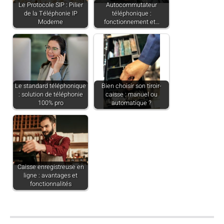
Le Protocole SIP : Pilier
Autocommutateur
de la Téléphonie IP
téléphonique :
Moderne
fonctionnement et…
Le standard téléphonique
Bien choisir son tiroir-
: solution de téléphonie
caisse : manuel ou
100% pro
automatique ?
Caisse enregistreuse en
ligne : avantages et
fonctionnalités