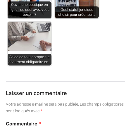
Ouvrir une boutique en
ligne : de quoi avez-vous
Quel statut juridique
besoin ?
choisir pour créer son…
Solde de tout compte : le
document obligatoire en…
Laisser un commentaire
Votre adresse e-mail ne sera pas publiée.
Les champs obligatoires
sont indiqués avec
*
Commentaire
*