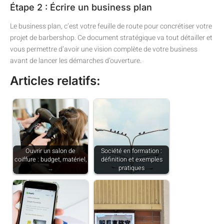
Étape 2 : Écrire un business plan
Le business plan, c’est votre feuille de route pour concrétiser votre
projet de barbershop. Ce document stratégique va tout détailler et
vous permettre d’avoir une vision complète de votre business
avant de lancer les démarches d’ouverture.
Articles relatifs:
Ouvrir un salon de
Société en formation :
coiffure : budget, matériel,
définition et exemples
…
pratiques