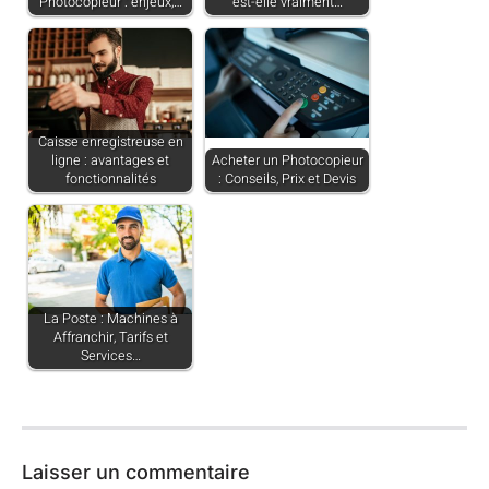
Photocopieur : enjeux,…
est-elle vraiment…
Caisse enregistreuse en
ligne : avantages et
Acheter un Photocopieur
fonctionnalités
: Conseils, Prix et Devis
La Poste : Machines à
Affranchir, Tarifs et
Services…
Laisser un commentaire