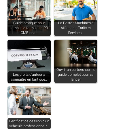
Guide pratique pour
La Poste : Machines à
remplir le formulaire P0
Affranchir, Tarifs et
CMB des…
Services…
Ouvrir un barbershop : le
Les droits d'auteur à
guide complet pour se
connaître en tant que…
lancer
Certificat de cession d'un
véhicule professionnel :…